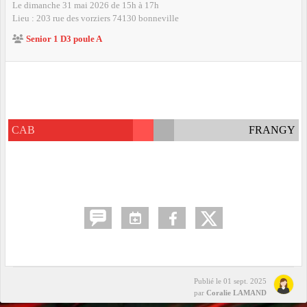
Le
dimanche
31
mai
2026
de 15h à 17h
Lieu :
203 rue des vorziers
74130
bonneville
Senior 1 D3 poule A
CAB
FRANGY
Publié le
01 sept. 2025
par
Coralie LAMAND