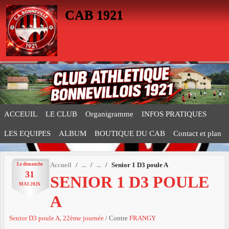
Panneau de gestion des cookies
CAB 1921
ACCEUIL
LE CLUB
Organigramme
INFOS PRATIQUES
LES EQUIPES
ALBUM
BOUTIQUE DU CAB
Contact et plan
Le
dimanche
Accueil
Senior 1 D3 poule A
31
SENIOR 1 D3 POULE
MAI
2026
A
Senior D3 poule A, 22ème journée
/ Contre
FRANGY