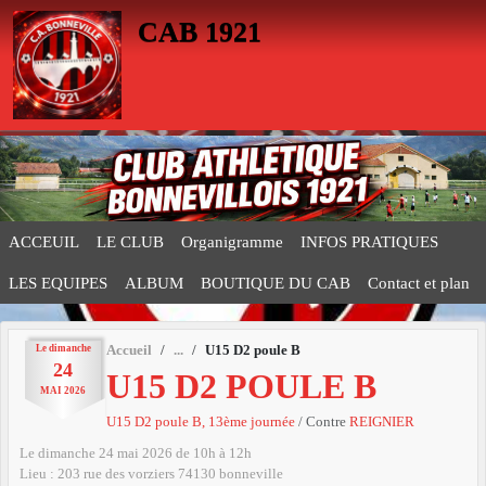
Panneau de gestion des cookies
CAB 1921
ACCEUIL
LE CLUB
Organigramme
INFOS PRATIQUES
LES EQUIPES
ALBUM
BOUTIQUE DU CAB
Contact et plan
Le
dimanche
Accueil
U15 D2 poule B
24
U15 D2 POULE B
MAI
2026
U15 D2 poule B, 13ème journée
/ Contre
REIGNIER
Le
dimanche
24
mai
2026
de 10h à 12h
Lieu :
203 rue des vorziers
74130
bonneville