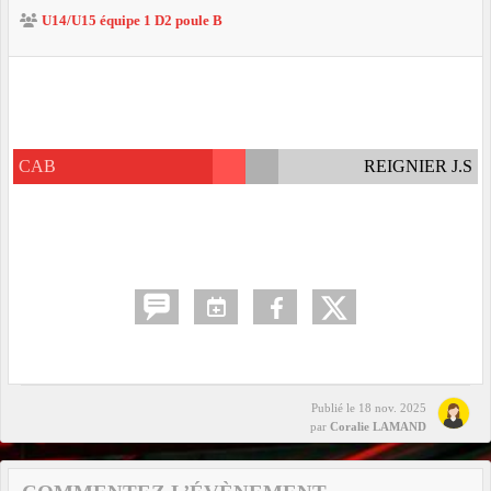
U14/U15 équipe 1 D2 poule B
CAB
REIGNIER J.S
Publié le
18 nov. 2025
par
Coralie LAMAND