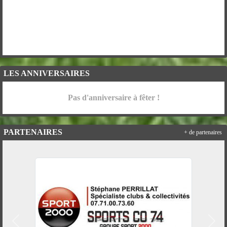
LES ANNIVERSAIRES
Pas d'anniversaire à fêter !
PARTENAIRES
+ de partenaires
Précedent
Suiv