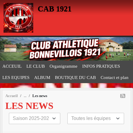
Panneau de gestion des cookies
CAB 1921
ACCEUIL
LE CLUB
Organigramme
INFOS PRATIQUES
LES EQUIPES
ALBUM
BOUTIQUE DU CAB
Contact et plan
Accueil
Les news
LES NEWS