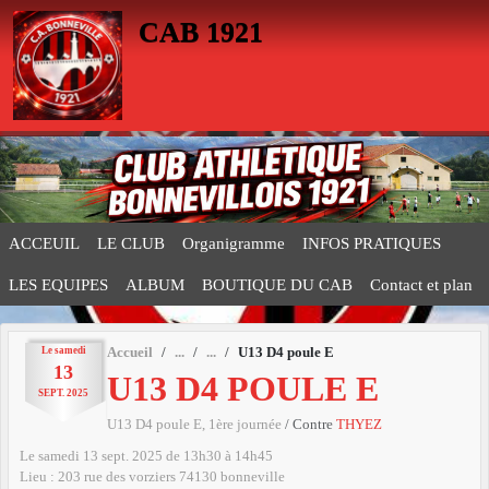
Panneau de gestion des cookies
CAB 1921
ACCEUIL
LE CLUB
Organigramme
INFOS PRATIQUES
LES EQUIPES
ALBUM
BOUTIQUE DU CAB
Contact et plan
Le
samedi
Accueil
U13 D4 poule E
13
U13 D4 POULE E
SEPT.
2025
U13 D4 poule E, 1ère journée
/ Contre
THYEZ
Le
samedi
13
sept.
2025
de 13h30 à 14h45
Lieu :
203 rue des vorziers
74130
bonneville