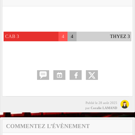
CAB 3
4
4
THYEZ 3
Publié le
28 août 2025
par
Coralie LAMAND
COMMENTEZ L’ÉVÈNEMENT