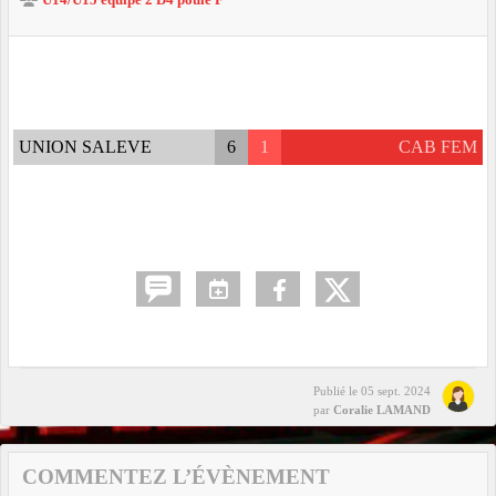
U14/U15 équipe 2 D4 poule F
UNION SALEVE
6
1
CAB FEM
Publié le
05 sept. 2024
par
Coralie LAMAND
COMMENTEZ L’ÉVÈNEMENT