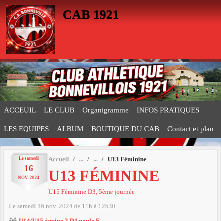
Panneau de gestion des cookies
CAB 1921
ACCEUIL
LE CLUB
Organigramme
INFOS PRATIQUES
LES EQUIPES
ALBUM
BOUTIQUE DU CAB
Contact et plan
Le
samedi
Accueil
U13 Féminine
16
U13 FÉMININE
NOV.
2024
U15 Féminine D3, 5ème journée
Le
samedi
16
nov.
2024
de 11h à 12h30