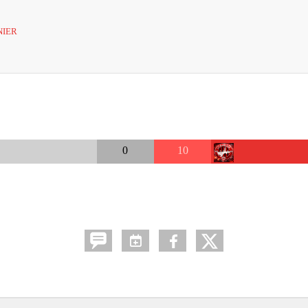
IER
0
10