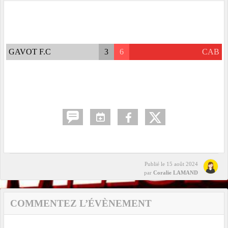
GAVOT F.C
3
6
CAB
Publié le
15 août 2024
par
Coralie LAMAND
COMMENTEZ L’ÉVÈNEMENT