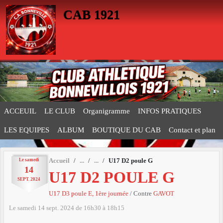
Panneau de gestion des cookies
CAB 1921
ACCEUIL
LE CLUB
Organigramme
INFOS PRATIQUES
LES EQUIPES
ALBUM
BOUTIQUE DU CAB
Contact et plan
Le
samedi
Accueil
U17 D2 poule G
14
U17 D2 POULE G
SEPT.
2024
U17 D3 poule E, 1ère journée
/ Contre
GAVOT
Le
samedi
14
sept.
2024
de 16h30 à 18h15