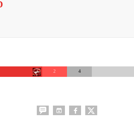
D
2
4