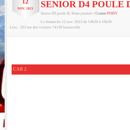
12
SENIOR D4 POULE 
NOV.
2023
Senior D5 poule B, 9ème journée
/ Contre
POISY
Le
dimanche
12
nov.
2023
de 14h30 à 16h30
Lieu :
203 rue des vorziers
74130
bonneville
CAB 2