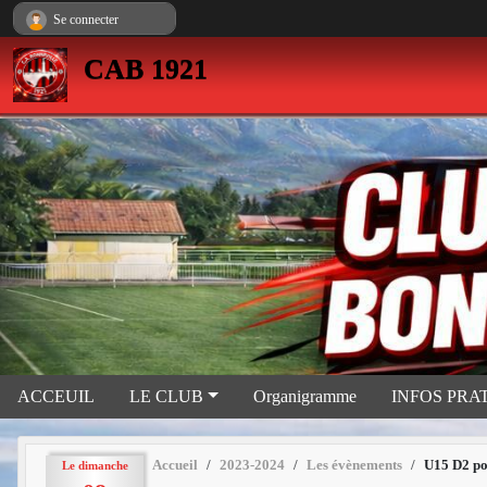
Panneau de gestion des cookies
Se connecter
CAB 1921
ACCEUIL
LE CLUB
Organigramme
INFOS PRA
Accueil
2023-2024
Les évènements
U15 D2 po
Le
dimanche