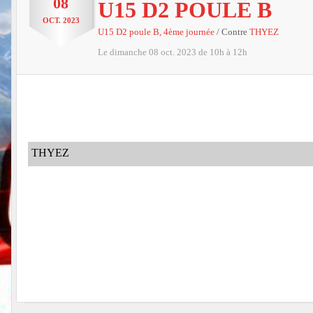
08
U15 D2 POULE B
OCT.
2023
U15 D2 poule B, 4ème journée
/ Contre
THYEZ
Le
dimanche
08
oct.
2023
de 10h à 12h
THYEZ