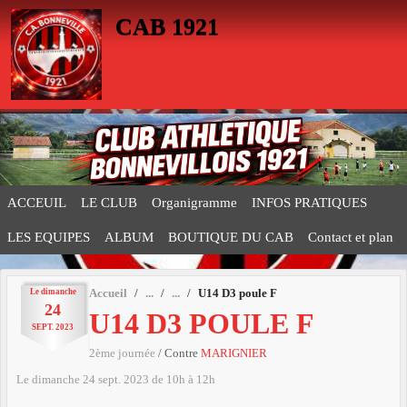
Panneau de gestion des cookies
CAB 1921
ACCEUIL
LE CLUB
Organigramme
INFOS PRATIQUES
LES EQUIPES
ALBUM
BOUTIQUE DU CAB
Contact et plan
Le
dimanche
Accueil
U14 D3 poule F
24
U14 D3 POULE F
SEPT.
2023
2ème journée
/ Contre
MARIGNIER
Le
dimanche
24
sept.
2023
de 10h à 12h