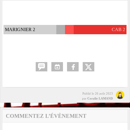
MARIGNIER 2
CAB 2
Publié le
26 août 2023
par
Coralie LAMAND
COMMENTEZ L’ÉVÈNEMENT