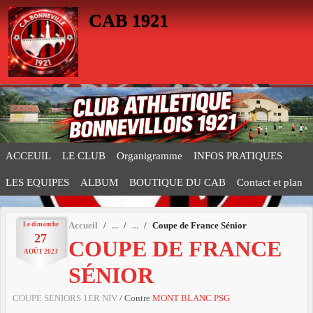
Panneau de gestion des cookies
CAB 1921
ACCEUIL
LE CLUB
Organigramme
INFOS PRATIQUES
LES EQUIPES
ALBUM
BOUTIQUE DU CAB
Contact et plan
Le
dimanche
Accueil
Coupe de France Sénior
27
COUPE DE FRANCE
AOÛT
2023
SÉNIOR
COUPE SENIORS 1ER NIV
/ Contre
MONT BLANC PSG