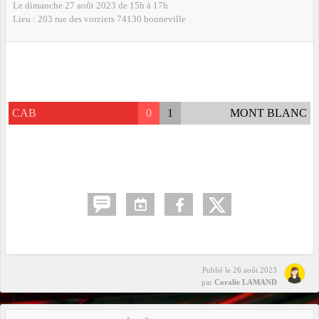
Le
dimanche
27
août
2023
de 15h à 17h
Lieu :
203 rue des vorziers
74130
bonneville
CAB
0
1
MONT BLANC
Publié le
26 août 2023
par
Coralie LAMAND