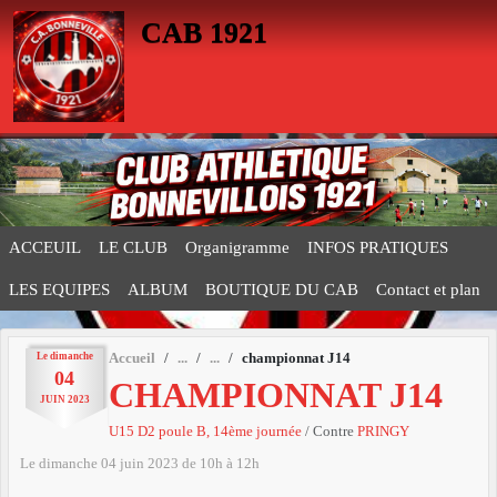
Panneau de gestion des cookies
CAB 1921
ACCEUIL
LE CLUB
Organigramme
INFOS PRATIQUES
LES EQUIPES
ALBUM
BOUTIQUE DU CAB
Contact et plan
Le
dimanche
Accueil
championnat J14
04
CHAMPIONNAT J14
JUIN
2023
U15 D2 poule B, 14ème journée
/ Contre
PRINGY
Le
dimanche
04
juin
2023
de 10h à 12h