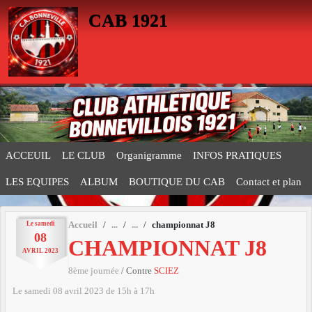
Panneau de gestion des cookies
CAB 1921
ACCEUIL
LE CLUB
Organigramme
INFOS PRATIQUES
LES EQUIPES
ALBUM
BOUTIQUE DU CAB
Contact et plan
Le
samedi
Accueil
championnat J8
08
CHAMPIONNAT J8
AVRIL
2023
8ème journée
/ Contre
SCIEZ
Le
samedi
08
avril
2023
de 15h à 17h