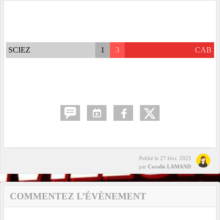
SCIEZ
1
3
CAB
Publié le
27 févr. 2023
par
Coralie LAMAND
COMMENTEZ L’ÉVÈNEMENT