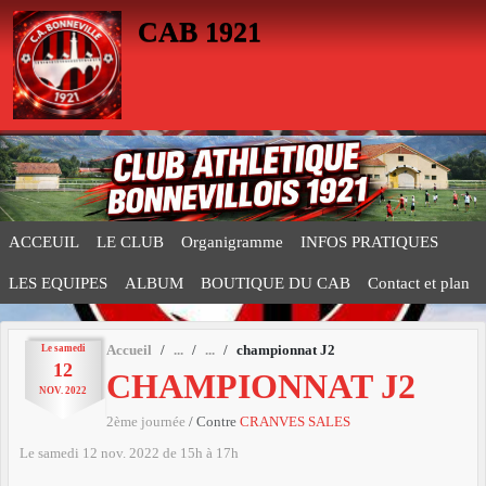
Panneau de gestion des cookies
CAB 1921
ACCEUIL
LE CLUB
Organigramme
INFOS PRATIQUES
LES EQUIPES
ALBUM
BOUTIQUE DU CAB
Contact et plan
Le
samedi
Accueil
championnat J2
12
CHAMPIONNAT J2
NOV.
2022
2ème journée
/ Contre
CRANVES SALES
Le
samedi
12
nov.
2022
de 15h à 17h