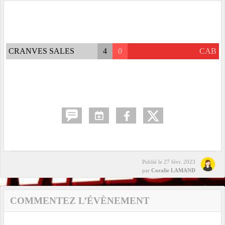
CRANVES SALES
4
0
CAB
Publié le
27 févr. 2023
par
Coralie LAMAND
COMMENTEZ L’ÉVÈNEMENT